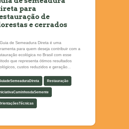
uia de semeadura
ireta para
estauração de
lorestas e cerrados
Guia de Semeadura Direta é uma
rramenta para quem deseja contribuir com a
stauração ecológica no Brasil com esse
todo que representa ótimos resultados
ológicos, custos reduzidos e geração...
GuiadeSemeaduraDireta
Restauração
IniciativaCaminhosdaSemente
OrientaçõesTécnicas