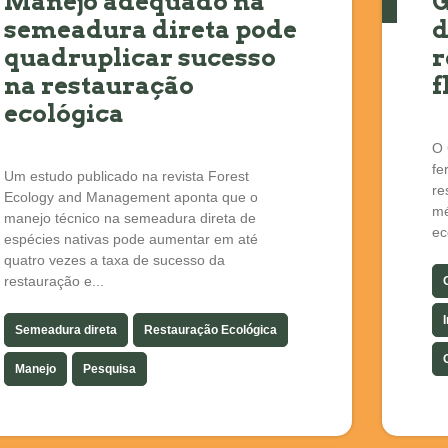
Manejo adequado na
G
semeadura direta pode
d
quadruplicar sucesso
r
na restauração
f
ecológica
O 
fe
Um estudo publicado na revista Forest
re
Ecology and Management aponta que o
mé
manejo técnico na semeadura direta de
ec
espécies nativas pode aumentar em até
quatro vezes a taxa de sucesso da
restauração e...
Semeadura direta
Restauração Ecológica
Manejo
Pesquisa