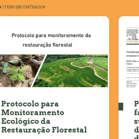
8
ITENS ENCONTRADOS
Protocolo para
P
Monitoramento
f
Ecológico da
s
Restauração Florestal
d
d