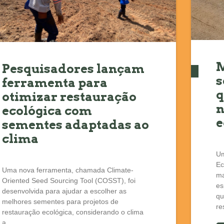
M
Pesquisadores lançam
s
ferramenta para
q
otimizar restauração
n
ecológica com
e
sementes adaptadas ao
clima
Um
Ec
Uma nova ferramenta, chamada Climate-
ma
Oriented Seed Sourcing Tool (COSST), foi
es
desenvolvida para ajudar a escolher as
qu
melhores sementes para projetos de
re
restauração ecológica, considerando o clima
a...