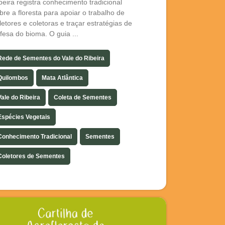
beira registra conhecimento tradicional
bre a floresta para apoiar o trabalho de
letores e coletoras e traçar estratégias de
fesa do bioma. O guia ...
Rede de Sementes do Vale do Ribeira
Quilombos
Mata Atlântica
Vale do Ribeira
Coleta de Sementes
Espécies Vegetais
Conhecimento Tradicional
Sementes
Coletores de Sementes