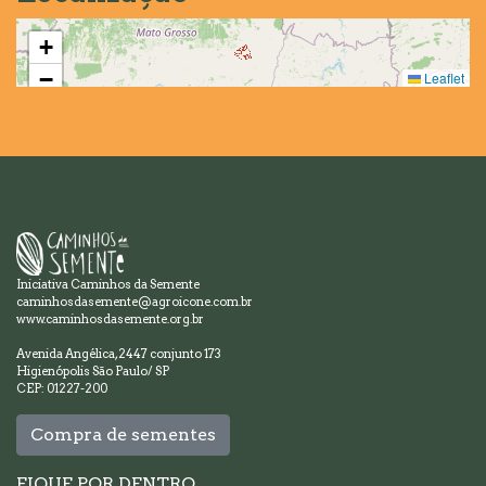
+
−
Leaflet
Iniciativa Caminhos da Semente
caminhosdasemente@agroicone.com.br
www.caminhosdasemente.org.br
Avenida Angélica, 2447 conjunto 173
Higienópolis São Paulo/ SP
CEP: 01227-200
Compra de sementes
FIQUE POR DENTRO