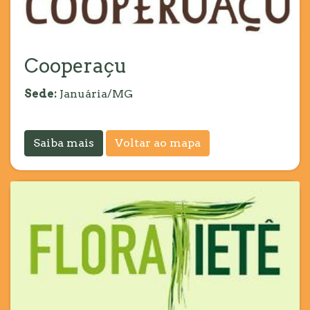
Cooperaçu
Sede:
Januária/MG
Saiba mais
Voltar ao mapa