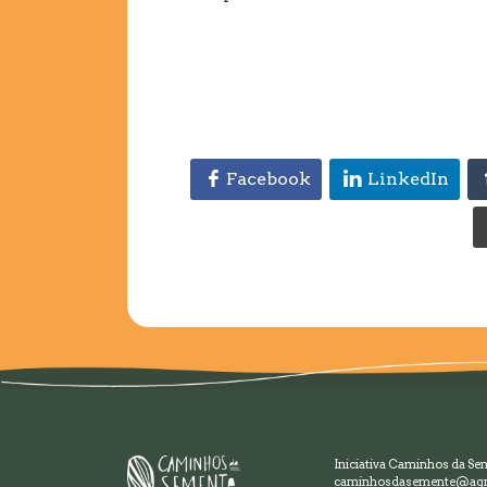
Facebook
LinkedIn
Iniciativa Caminhos da Se
caminhosdasemente@agr