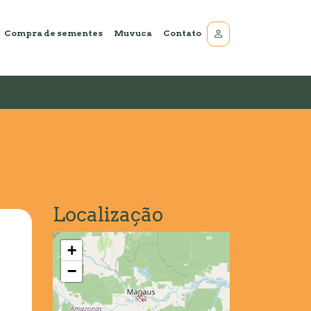
Compra de sementes
Muvuca
Contato
Localização
+
−