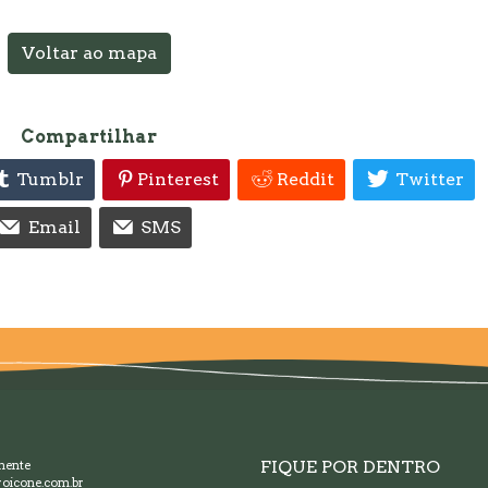
Voltar ao mapa
Compartilhar
Tumblr
Pinterest
Reddit
Twitter
Email
SMS
FIQUE POR DENTRO
mente
oicone.com.br