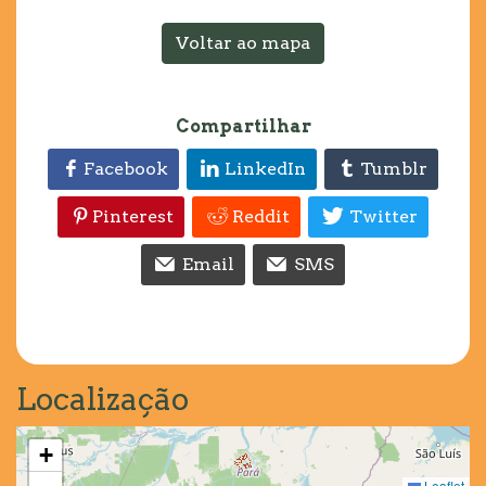
Voltar ao mapa
Compartilhar
Facebook
LinkedIn
Tumblr
Pinterest
Reddit
Twitter
Email
SMS
Localização
+
Leaflet