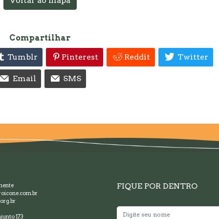
Voltar ao mapa
Compartilhar
Tumblr
Pinterest
Reddit
Twitter
Email
SMS
FIQUE POR DENTRO
mente
oicone.com.br
org.br
junto 173