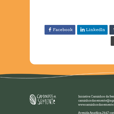
Facebook
LinkedIn
Iniciativa Caminhos da Se
caminhosdasemente@agr
www.caminhosdasemente.
Avenida Angélica, 2447 con