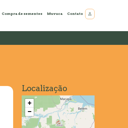
Compra de sementes
Muvuca
Contato
Localização
+
−