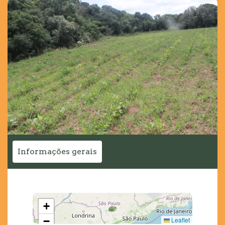
Informações gerais
+
−
Leaflet