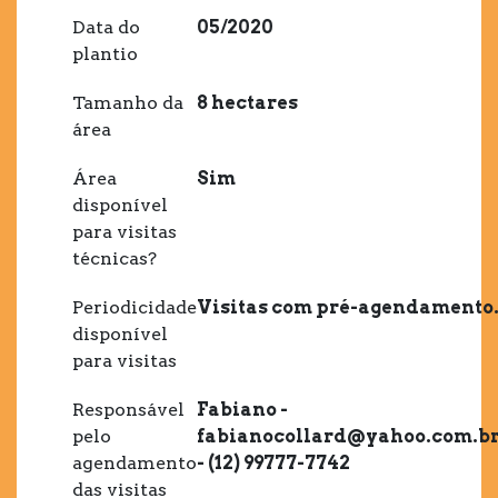
Data do
05/2020
plantio
Tamanho da
8 hectares
área
Área
Sim
disponível
para visitas
técnicas?
Periodicidade
Visitas com pré-agendamento
disponível
para visitas
Responsável
Fabiano -
pelo
fabianocollard@yahoo.com.b
agendamento
- (12) 99777-7742
das visitas