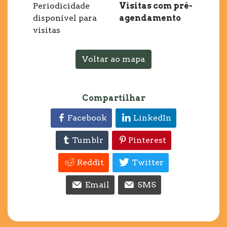
Periodicidade
Visitas com pré-
disponível para
agendamento
visitas
Voltar ao mapa
Compartilhar
Facebook
LinkedIn
Tumblr
Pinterest
Reddit
Twitter
Email
SMS