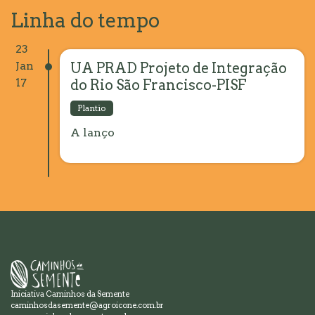
Linha do tempo
23
Jan
UA PRAD Projeto de Integração
17
do Rio São Francisco-PISF
Plantio
A lanço
Iniciativa Caminhos da Semente
caminhosdasemente@agroicone.com.br