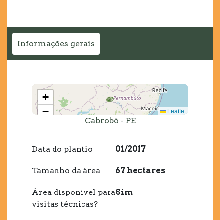
Informações gerais
+
−
Leaflet
Cabrobó - PE
Data do plantio
01/2017
Tamanho da área
67 hectares
Área disponível para
Sim
visitas técnicas?