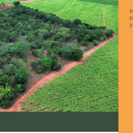
1
D
2