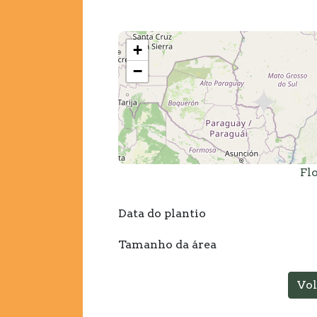
+
−
Flo
Data do plantio
Tamanho da área
Vol