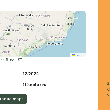
Leaflet
ra Rica - SP
12/2024
2
11 hectares
O
2
tar ao mapa