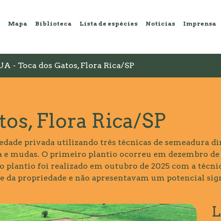
Mapa
Biblioteca
Lista de espécies
Notícias
Imprensa
UA - Toca dos Gatos, Flora Rica/SP
tos, Flora Rica/SP
dade privada utilizando três técnicas de semeadura dir
 e mudas. O primeiro plantio ocorreu em dezembro de 
 plantio foi realizado em outubro de 2025 com a técnic
 da propriedade e não apresentavam um potencial sign
L