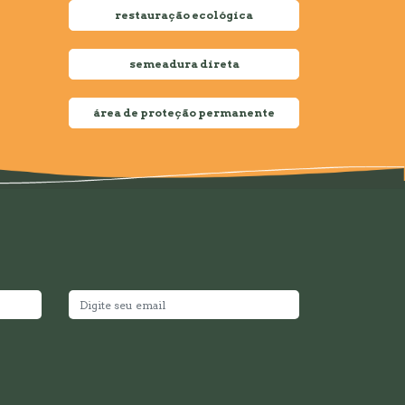
restauração ecológica
semeadura direta
área de proteção permanente