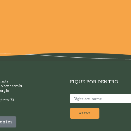
FIQUE POR DENTRO
mente
oicone.com.br
org.br
junto 173
ASSINE
entes