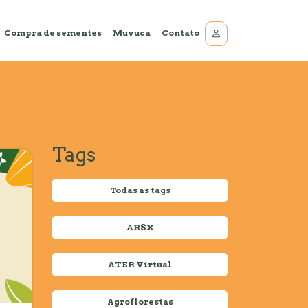
Compra de sementes
Muvuca
Contato
Tags
Todas as tags
ARSX
ATER Virtual
Agroflorestas