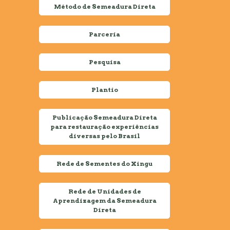
Método de Semeadura Direta
Parceria
Pesquisa
Plantio
Publicação Semeadura Direta
para restauração experiências
diversas pelo Brasil
Rede de Sementes do Xingu
Rede de Unidades de
Aprendizagem da Semeadura
Direta