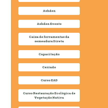
Ashden
Ashden Events
Caixa de ferramentas da
semeadura Direta
Capacitação
Cerrado
Curso EAD
Curso Restauração Ecológica de
Vegetação Nativa