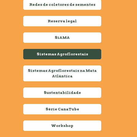
Redes de coletores de sementes
Reserva legal
SiAMA
Sistemas Agroflorestais
Sistemas Agroflorestais na Mata
Atlântica
Sustentabilidade
Série CanaTube
Workshop